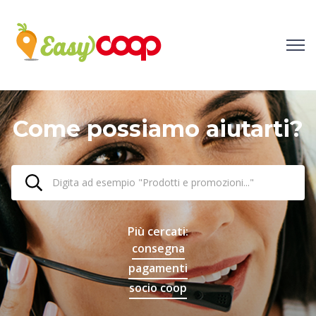
Come possiamo aiutarti?
Più cercati:
consegna
pagamenti
socio coop